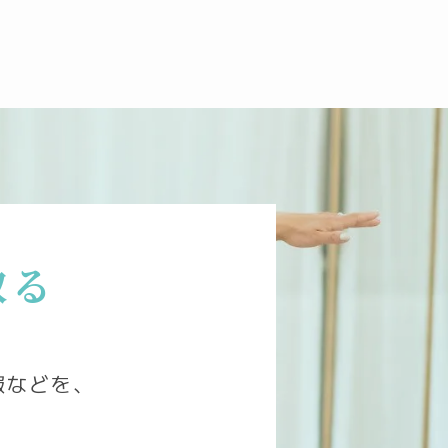
取る
報などを、